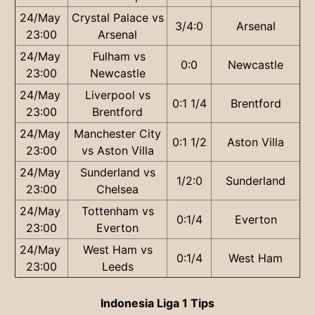
24/May
Crystal Palace vs
3/4:0
Arsenal
23:00
Arsenal
24/May
Fulham vs
0:0
Newcastle
23:00
Newcastle
24/May
Liverpool vs
0:1 1/4
Brentford
23:00
Brentford
24/May
Manchester City
0:1 1/2
Aston Villa
23:00
vs Aston Villa
24/May
Sunderland vs
1/2:0
Sunderland
23:00
Chelsea
24/May
Tottenham vs
0:1/4
Everton
23:00
Everton
24/May
West Ham vs
0:1/4
West Ham
23:00
Leeds
Indonesia Liga 1 Tips