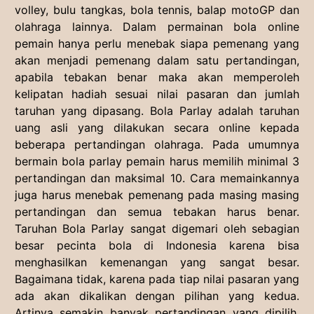
volley, bulu tangkas, bola tennis, balap motoGP dan
olahraga lainnya. Dalam permainan bola online
pemain hanya perlu menebak siapa pemenang yang
akan menjadi pemenang dalam satu pertandingan,
apabila tebakan benar maka akan memperoleh
kelipatan hadiah sesuai nilai pasaran dan jumlah
taruhan yang dipasang. Bola Parlay adalah taruhan
uang asli yang dilakukan secara online kepada
beberapa pertandingan olahraga. Pada umumnya
bermain bola parlay pemain harus memilih minimal 3
pertandingan dan maksimal 10. Cara memainkannya
juga harus menebak pemenang pada masing masing
pertandingan dan semua tebakan harus benar.
Taruhan Bola Parlay sangat digemari oleh sebagian
besar pecinta bola di Indonesia karena bisa
menghasilkan kemenangan yang sangat besar.
Bagaimana tidak, karena pada tiap nilai pasaran yang
ada akan dikalikan dengan pilihan yang kedua.
Artinya semakin banyak pertandingan yang dipilih,