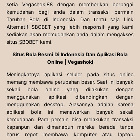
setia Vegashoki88 dengan memberikan berbagai
kemudahan bagi anda dalam transaksi bermain
Taruhan Bola di Indonesia. Dan tentu saja Link
Alternatif SBOBET yang lebih responsif yang kami
sediakan akan memudahkan anda dalam mengakses
situs SBOBET kami.
Situs Bola Resmi Di Indonesia Dan Aplikasi Bola
Online | Vegashoki
Meningkatnya aplikasi seluler pada situs online
memang membawa perubahan besar. Saat ini banyak
sekali bola online yang dilakukan dengan
menggunakan aplikasi dibandingkan dengan
menggunakan desktop. Alasannya adalah karena
aplikasi bola ini menawarkan banyak sekali
kemudahan. Para pemain bisa melakukan transaksi
kapanpun dan dimanapun mereka berada tanpa
harus repot membawa komputer atau laptop