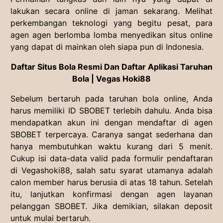
lakukan secara online di jaman sekarang. Melihat
perkembangan teknologi yang begitu pesat, para
agen agen berlomba lomba menyedikan situs online
yang dapat di mainkan oleh siapa pun di Indonesia.
Daftar Situs Bola Resmi Dan Daftar Aplikasi Taruhan
Bola | Vegas Hoki88
Sebelum bertaruh pada taruhan bola online, Anda
harus memiliki ID SBOBET terlebih dahulu. Anda bisa
mendapatkan akun ini dengan mendaftar di agen
SBOBET terpercaya. Caranya sangat sederhana dan
hanya membutuhkan waktu kurang dari 5 menit.
Cukup isi data-data valid pada formulir pendaftaran
di Vegashoki88, salah satu syarat utamanya adalah
calon member harus berusia di atas 18 tahun. Setelah
itu, lanjutkan konfirmasi dengan agen layanan
pelanggan SBOBET. Jika demikian, silakan deposit
untuk mulai bertaruh.