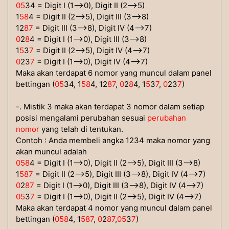
05
34 = Digit I (1-->0), Digit II (2-->5)
1
58
4 = Digit II (2-->5), Digit III (3-->8)
12
87
= Digit III (3-->8), Digit IV (4-->7)
0
2
8
4 = Digit I (1-->0), Digit III (3-->8)
1
5
3
7
= Digit II (2-->5), Digit IV (4-->7)
0
23
7
= Digit I (1-->0), Digit IV (4-->7)
Maka akan terdapat 6 nomor yang muncul dalam panel
bettingan (
05
34, 1
58
4, 12
87
,
0
2
8
4, 1
5
3
7
,
0
23
7
)
-. Mistik 3 maka akan terdapat 3 nomor dalam setiap
posisi mengalami perubahan sesuai
perubahan
nomor
yang telah di tentukan.
Contoh : Anda membeli angka 1234 maka nomor yang
akan muncul adalah
058
4 = Digit I (1-->0), Digit II (2-->5), Digit III (3-->8)
1
587
= Digit II (2-->5), Digit III (3-->8), Digit IV (4-->7)
0
2
87
= Digit I (1-->0), Digit III (3-->8), Digit IV (4-->7)
05
3
7
= Digit I (1-->0), Digit II (2-->5), Digit IV (4-->7)
Maka akan terdapat 4 nomor yang muncul dalam panel
bettingan (
058
4, 1
587
,
0
2
87
,
05
3
7
)