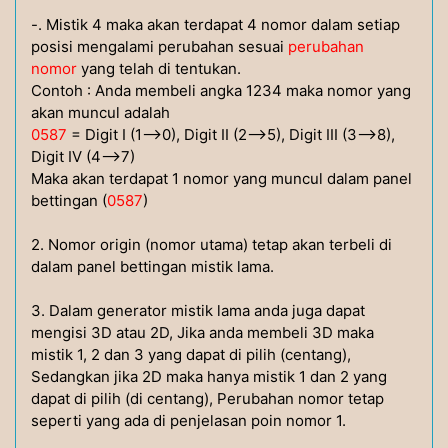
-. Mistik 4 maka akan terdapat 4 nomor dalam setiap
posisi mengalami perubahan sesuai
perubahan
nomor
yang telah di tentukan.
Contoh : Anda membeli angka 1234 maka nomor yang
akan muncul adalah
0587
= Digit I (1-->0), Digit II (2-->5), Digit III (3-->8),
Digit IV (4-->7)
Maka akan terdapat 1 nomor yang muncul dalam panel
bettingan (
0587
)
2. Nomor origin (nomor utama) tetap akan terbeli di
dalam panel bettingan mistik lama.
3. Dalam generator mistik lama anda juga dapat
mengisi 3D atau 2D, Jika anda membeli 3D maka
mistik 1, 2 dan 3 yang dapat di pilih (centang),
Sedangkan jika 2D maka hanya mistik 1 dan 2 yang
dapat di pilih (di centang), Perubahan nomor tetap
seperti yang ada di penjelasan poin nomor 1.