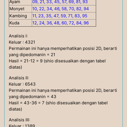
Ayam
09, 21, 33, 45, 57, 69, 81, 93
Monyet
10, 22, 34, 46, 58, 70, 82, 94
Kambing
11, 23, 35, 47, 59, 71, 83, 95
Kuda
12, 24, 36, 48, 60, 72, 84, 96
Analisis I:
Keluar : 4321
Permainan ini hanya memperhatikan posisi 2D, berarti
yang dipedomanin = 21
Hasil = 21-12 = 9 (shio disesuaikan dengan tabel
diatas)
Analisis II:
Keluar : 6543
Permainan ini hanya memperhatikan posisi 2D, berarti
yang dipedomanin = 43
Hasil = 43-36 = 7 (shio disesuaikan dengan tabel
diatas)
Analisis III:
Keluar : 1389