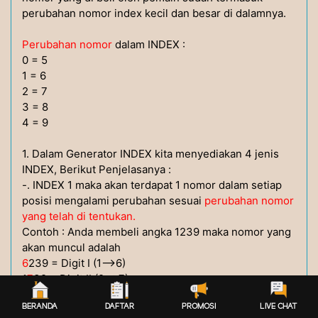
perubahan nomor index kecil dan besar di dalamnya.
Perubahan nomor
dalam INDEX :
0 = 5
1 = 6
2 = 7
3 = 8
4 = 9
1. Dalam Generator INDEX kita menyediakan 4 jenis
INDEX, Berikut Penjelasanya :
-. INDEX 1 maka akan terdapat 1 nomor dalam setiap
posisi mengalami perubahan sesuai
perubahan nomor
yang telah di tentukan.
Contoh : Anda membeli angka 1239 maka nomor yang
akan muncul adalah
6
239 = Digit I (1-->6)
1
7
39 = Digit II (2-->7)
12
8
9 = Digit III (3-->8)
BERANDA
DAFTAR
PROMOSI
LIVE CHAT
123
4
= Digit IV (9-->4)