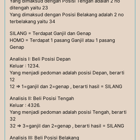
Yang dimaksud dengan Posisi Tengah adalah 2 no
ditengah yaitu 23
Yang dimaksud dengan Posisi Belakang adalah 2 no
terbelakang yaitu 34
SILANG = Terdapat Ganjil dan Genap
HOMO = Terdapat 1 pasang Ganjil atau 1 pasang
Genap
Analisis I: Beli Posisi Depan
Keluar : 1234.
Yang menjadi pedoman adalah posisi Depan, berarti
12
12 => 1=ganjil dan 2=genap , berarti hasil = SILANG
Analisis II: Beli Posisi Tengah
Keluar : 4326.
Yang menjadi pedoman adalah posisi Tengah, berarti
32
32 => 3=ganjil dan 2=genap , berarti hasil = SILANG
Analisis III: Beli Posisi Belakang