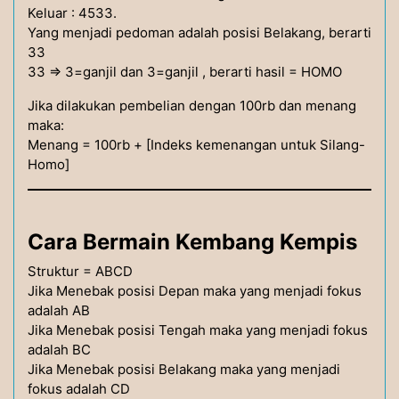
Keluar : 4533.
Yang menjadi pedoman adalah posisi Belakang, berarti
33
33 => 3=ganjil dan 3=ganjil , berarti hasil = HOMO
Jika dilakukan pembelian dengan 100rb dan menang
maka:
Menang = 100rb + [Indeks kemenangan untuk Silang-
Homo]
Cara Bermain Kembang Kempis
Struktur = ABCD
Jika Menebak posisi Depan maka yang menjadi fokus
adalah AB
Jika Menebak posisi Tengah maka yang menjadi fokus
adalah BC
Jika Menebak posisi Belakang maka yang menjadi
fokus adalah CD