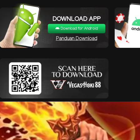
DOWNLOAD APP
Download for Android
Panduan Download